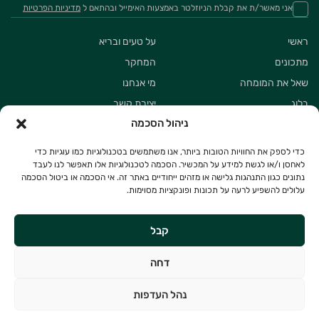
אני מאשר/ת את קבלת הניוזלטר באמצעות האימייל ובהתאם ל
מדיניות הפרטיות
ראשי
על טעים ובריא
מתכונים
המחקר
שאל את המומחה
מי אנחנו
בלוג
יצירת קשר
ניהול הסכמה
כדי לספק את החוויות הטובות ביותר, אנו משתמשים בטכנולוגיות כמו עוגיות כדי
לאחסן ו/או לגשת למידע על המכשיר. הסכמה לטכנולוגיות אלו תאפשר לנו לעבד
נתונים כגון התנהגות גלישה או מזהים ייחודיים באתר זה. אי הסכמה או ביטול הסכמה
עלולים להשפיע לרעה על תכונות ופונקציות מסוימות.
© 2025 טעים ובריא. כל הזכויות שמורות
תנאי פרטיות
הצהרת נגישות
נוצר ע”י
Rikover & Co
קבל
English
דחה
המידע שנמסר כאן הוא למטרות כלליות בלבד ואינו מהווה ייעוץ רפואי או תזונתי. מידע
נהל העדפות
כזה אינו מהווה תחליף לייעוץ רפואי ותזונתי אישי התואם את מצבך הרפואי הספציפי ויש
להשתמש במידע באתר זה בזהירות נאותה ובעקבות ייעוץ מתאים.