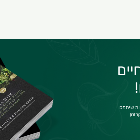
יים
ות שיתמכו
רוהן