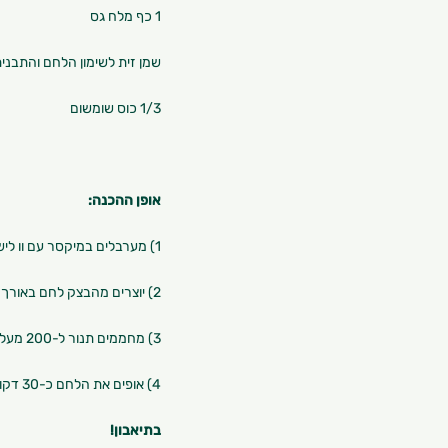
1 כף מלח גס
שמן זית לשימון הלחם והתבני
1/3 כוס שומשום
אופן ההכנה:
1) מערבלים במיקסר עם וו לישה קמח, חלב סויה, סודה לשתייה ומלח גס עד לקבלת בצק.
2) יוצרים מהבצק לחם באורך כ-25 ס"מ. מושחים את הלחם בשמן זית ומפזרים מעל את השומשום.
3) מחממים תנור ל-200 מעלות.
4) אופים את הלחם כ-30 דקות עד שהוא יציב וצבעו חום בהיר.
בתיאבון!